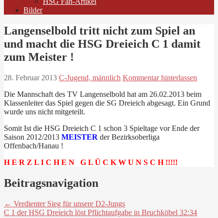
HSG Fan-Artikel
Bilder
Langenselbold tritt nicht zum Spiel an
und macht die HSG Dreieich C 1 damit
zum Meister !
28. Februar 2013
C-Jugend, männlich
Kommentar hinterlassen
Die Mannschaft des TV Langenselbold hat am 26.02.2013 beim
Klassenleiter das Spiel gegen die SG Dreieich abgesagt. Ein Grund
wurde uns nicht mitgeteilt.
Somit Ist die HSG Dreieich C 1 schon 3 Spieltage vor Ende der
Saison 2012/2013
MEISTER
der Bezirksoberliga
Offenbach/Hanau !
H E R Z L I C H E N G L Ü C K W U N S C H !!!!!
Beitragsnavigation
← Verdienter Sieg für unsere D2-Jungs
C 1 der HSG Dreieich löst Pflichtaufgabe in Bruchköbel 32:34