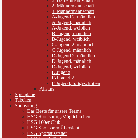
2. Damenmannschaft
2. Männermannschaft
3. Männermannschaft
A-Jugend 2, männlich
A-Jugend, männlich
A-Jugend, weiblich
B-Jugend, männlich
B-Jugend, weiblich
C-Jugend 2, männlich
C-Jugend, männlich
D-Jugend 2, männlich
D-Jugend, männlich
D-Jugend, weiblich
E-Jugend
E-Jugend 2
F-Jugend, fortgeschritten
Allstars
Spielpläne
Tabellen
Sponsoring
Das Beste für unsere Teams
HSG Sponsoring-Möglichkeiten
HSG 100er Club
HSG Sponsoren Übersicht
HSG Sportausstatter