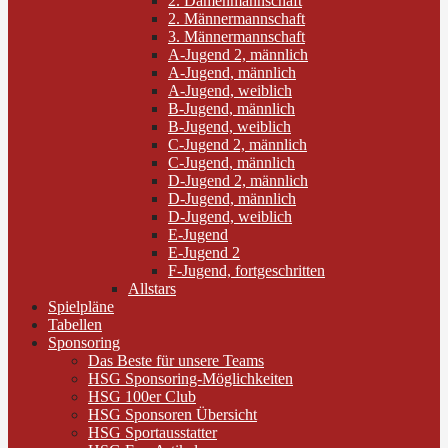
2. Damenmannschaft
2. Männermannschaft
3. Männermannschaft
A-Jugend 2, männlich
A-Jugend, männlich
A-Jugend, weiblich
B-Jugend, männlich
B-Jugend, weiblich
C-Jugend 2, männlich
C-Jugend, männlich
D-Jugend 2, männlich
D-Jugend, männlich
D-Jugend, weiblich
E-Jugend
E-Jugend 2
F-Jugend, fortgeschritten
Allstars
Spielpläne
Tabellen
Sponsoring
Das Beste für unsere Teams
HSG Sponsoring-Möglichkeiten
HSG 100er Club
HSG Sponsoren Übersicht
HSG Sportausstatter