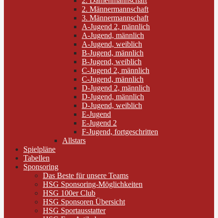
2. Damenmannschaft
2. Männermannschaft
3. Männermannschaft
A-Jugend 2, männlich
A-Jugend, männlich
A-Jugend, weiblich
B-Jugend, männlich
B-Jugend, weiblich
C-Jugend 2, männlich
C-Jugend, männlich
D-Jugend 2, männlich
D-Jugend, männlich
D-Jugend, weiblich
E-Jugend
E-Jugend 2
F-Jugend, fortgeschritten
Allstars
Spielpläne
Tabellen
Sponsoring
Das Beste für unsere Teams
HSG Sponsoring-Möglichkeiten
HSG 100er Club
HSG Sponsoren Übersicht
HSG Sportausstatter