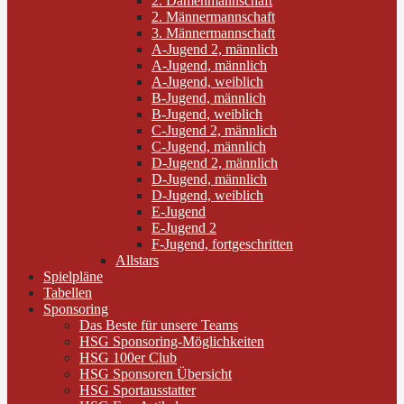
2. Damenmannschaft
2. Männermannschaft
3. Männermannschaft
A-Jugend 2, männlich
A-Jugend, männlich
A-Jugend, weiblich
B-Jugend, männlich
B-Jugend, weiblich
C-Jugend 2, männlich
C-Jugend, männlich
D-Jugend 2, männlich
D-Jugend, männlich
D-Jugend, weiblich
E-Jugend
E-Jugend 2
F-Jugend, fortgeschritten
Allstars
Spielpläne
Tabellen
Sponsoring
Das Beste für unsere Teams
HSG Sponsoring-Möglichkeiten
HSG 100er Club
HSG Sponsoren Übersicht
HSG Sportausstatter