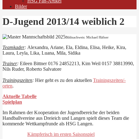
HSG Fan-Artikel
Bilder
D-Jugend 2013/14 weiblich 2
Bildnachweis: Michael Häfner
Teamkader
:
Alexandra, Ariane, Ela, Eldina, Elisa, Heike, Kira,
Laura, Leyla, Lika, Luana, Mila, Sidika
Trainer
:
Eileen Bittner 0176 24852213, Kim Weil 0157 38813990,
Nils Ruder, Roberto Salvatore
Trainingszeiten
:
Hier geht es zu den aktuellen
Trainingszeiten/-
orten
.
Aktuelle Tabelle
Spielplan
Im Rahmen der Kooperation der Jugendbereiche der beiden
Handballvereine aus Dreieich und Langen spielt dieses Team die
kommende Wettkampfrunde als HSG Langen.
Kämpferisch im ersten Saisonspiel