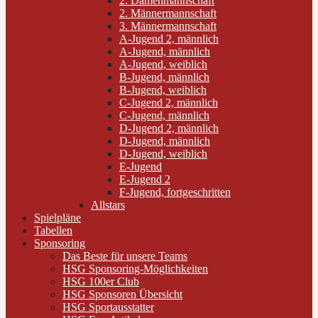
2. Damenmannschaft
2. Männermannschaft
3. Männermannschaft
A-Jugend 2, männlich
A-Jugend, männlich
A-Jugend, weiblich
B-Jugend, männlich
B-Jugend, weiblich
C-Jugend 2, männlich
C-Jugend, männlich
D-Jugend 2, männlich
D-Jugend, männlich
D-Jugend, weiblich
E-Jugend
E-Jugend 2
F-Jugend, fortgeschritten
Allstars
Spielpläne
Tabellen
Sponsoring
Das Beste für unsere Teams
HSG Sponsoring-Möglichkeiten
HSG 100er Club
HSG Sponsoren Übersicht
HSG Sportausstatter