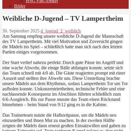
HSG Fan-Artikel
Bilder
Weibliche D-Jugend – TV Lampertheim
30. September 2025
d_jugend_2_weiblich
Am Samstag empfing unsere weibliche D-Jugend die Mannschaft
des TV Lampertheim. Mit viel Motivation und Zuversicht gingen
die Mädels ins Spiel – schließlich hatte man sich nach den letzten
Partien einiges vorgenommen.
Der Start verlief nahezu perfekt: Durch gute Pässe im Angriff und
eine wache Abwehr, die einige Bälle abfangen konnte, setzte sich
das Team schnell mit 4:0 ab. Die Gäste reagierten prompt mit einer
Auszeit und stellten ihre Abwehr um. Diese Umstellung brachte
unsere Mädels aus dem Rhythmus, sodass Lampertheim Tor um Tor
aufholen konnte. Unkonzentriertheiten, technische Fehler und eine
nachlassende Konsequenz im Abschluss führten schließlich zum
6:6-Ausgleich. Bis zur Pause musste das Team einen Rückstand
hinnehmen – beim Stand von 9:12 ging es in die Kabine.
Das Trainerteam nutzte die Halbzeitpause, um die Mädels neu
einzustellen und ihnen Mut zu machen. In der zweiten Hälfte
zeigten die Mädels dann erneut großen Einsatzwillen und gaben zu
keinem Zeitpunkt auf. Trotz tapferem Kampf gelang es aber nicht