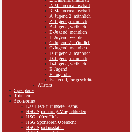
2. Damenmannschaft
2. Männermannschaft
3. Männermannschaft
A-Jugend 2, männlich
A-Jugend, männlich
A-Jugend, weiblich
B-Jugend, männlich
B-Jugend, weiblich
C-Jugend 2, männlich
C-Jugend, männlich
D-Jugend 2, männlich
D-Jugend, männlich
D-Jugend, weiblich
E-Jugend
E-Jugend 2
F-Jugend, fortgeschritten
Allstars
Spielpläne
Tabellen
Sponsoring
Das Beste für unsere Teams
HSG Sponsoring-Möglichkeiten
HSG 100er Club
HSG Sponsoren Übersicht
HSG Sportausstatter