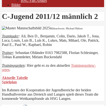
HSG Fan-Artikel
Bilder
C-Jugend 2011/12 männlich 2
Bildnachweis: Michael Häfner
Teamkader
:
Ali, Ben D., Benjamin, Colin, Dario, Jakob T., Jona,
Luca, Louis, Luis B., Luís K., Lukes, Mats, Mihael, Ole, Patrick,
Paul E., Paul W., Raphael, Robin
Trainer
:
Sebastian Obländer 0163 7982588, Florian Schlesinger,
Tobias Kammleiter, Miriam Buckendahl
Trainingszeiten
:
Hier geht es zu den aktuellen
Trainingszeiten/-
orten
.
Aktuelle Tabelle
Spielplan
Im Rahmen der Kooperation der Jugendbereiche der beiden
Handballvereine aus Dreieich und Langen spielt dieses Team die
kommende Wettkampfrunde als HSG Langen.