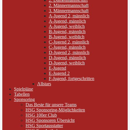
2. Damenmannschaft
2. Männermannschaft
3. Männermannschaft
A-Jugend 2, männlich
A-Jugend, männlich
A-Jugend, weiblich
B-Jugend, männlich
B-Jugend, weiblich
C-Jugend 2, männlich
C-Jugend, männlich
D-Jugend 2, männlich
D-Jugend, männlich
D-Jugend, weiblich
E-Jugend
E-Jugend 2
F-Jugend, fortgeschritten
Allstars
Spielpläne
Tabellen
Sponsoring
Das Beste für unsere Teams
HSG Sponsoring-Möglichkeiten
HSG 100er Club
HSG Sponsoren Übersicht
HSG Sportausstatter