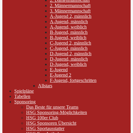
2. Damenmannschaft
2. Männermannschaft
3. Männermannschaft
A-Jugend 2, männlich
A-Jugend, männlich
A-Jugend, weiblich
B-Jugend, männlich
B-Jugend, weiblich
C-Jugend 2, männlich
C-Jugend, männlich
D-Jugend 2, männlich
D-Jugend, männlich
D-Jugend, weiblich
E-Jugend
E-Jugend 2
F-Jugend, fortgeschritten
Allstars
Spielpläne
Tabellen
Sponsoring
Das Beste für unsere Teams
HSG Sponsoring-Möglichkeiten
HSG 100er Club
HSG Sponsoren Übersicht
HSG Sportausstatter