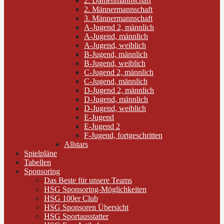
2. Damenmannschaft
2. Männermannschaft
3. Männermannschaft
A-Jugend 2, männlich
A-Jugend, männlich
A-Jugend, weiblich
B-Jugend, männlich
B-Jugend, weiblich
C-Jugend 2, männlich
C-Jugend, männlich
D-Jugend 2, männlich
D-Jugend, männlich
D-Jugend, weiblich
E-Jugend
E-Jugend 2
F-Jugend, fortgeschritten
Allstars
Spielpläne
Tabellen
Sponsoring
Das Beste für unsere Teams
HSG Sponsoring-Möglichkeiten
HSG 100er Club
HSG Sponsoren Übersicht
HSG Sportausstatter