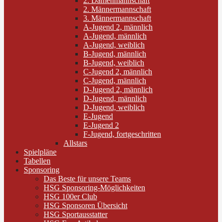
2. Damenmannschaft
2. Männermannschaft
3. Männermannschaft
A-Jugend 2, männlich
A-Jugend, männlich
A-Jugend, weiblich
B-Jugend, männlich
B-Jugend, weiblich
C-Jugend 2, männlich
C-Jugend, männlich
D-Jugend 2, männlich
D-Jugend, männlich
D-Jugend, weiblich
E-Jugend
E-Jugend 2
F-Jugend, fortgeschritten
Allstars
Spielpläne
Tabellen
Sponsoring
Das Beste für unsere Teams
HSG Sponsoring-Möglichkeiten
HSG 100er Club
HSG Sponsoren Übersicht
HSG Sportausstatter