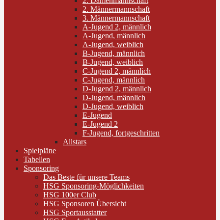
2. Damenmannschaft
2. Männermannschaft
3. Männermannschaft
A-Jugend 2, männlich
A-Jugend, männlich
A-Jugend, weiblich
B-Jugend, männlich
B-Jugend, weiblich
C-Jugend 2, männlich
C-Jugend, männlich
D-Jugend 2, männlich
D-Jugend, männlich
D-Jugend, weiblich
E-Jugend
E-Jugend 2
F-Jugend, fortgeschritten
Allstars
Spielpläne
Tabellen
Sponsoring
Das Beste für unsere Teams
HSG Sponsoring-Möglichkeiten
HSG 100er Club
HSG Sponsoren Übersicht
HSG Sportausstatter