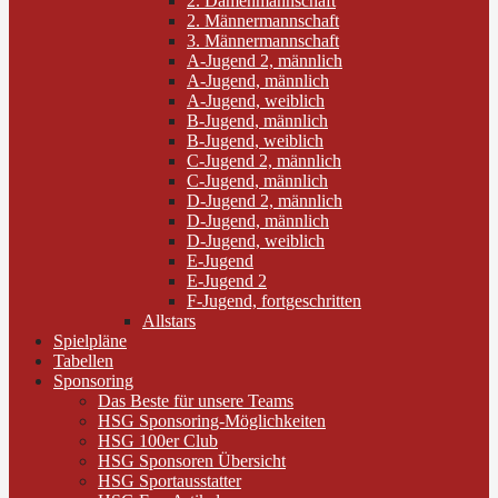
2. Damenmannschaft
2. Männermannschaft
3. Männermannschaft
A-Jugend 2, männlich
A-Jugend, männlich
A-Jugend, weiblich
B-Jugend, männlich
B-Jugend, weiblich
C-Jugend 2, männlich
C-Jugend, männlich
D-Jugend 2, männlich
D-Jugend, männlich
D-Jugend, weiblich
E-Jugend
E-Jugend 2
F-Jugend, fortgeschritten
Allstars
Spielpläne
Tabellen
Sponsoring
Das Beste für unsere Teams
HSG Sponsoring-Möglichkeiten
HSG 100er Club
HSG Sponsoren Übersicht
HSG Sportausstatter