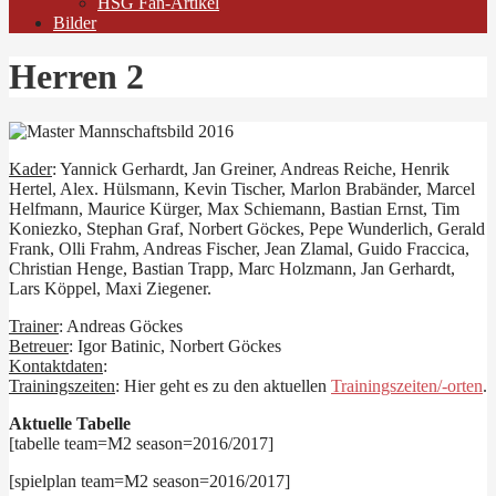
HSG Fan-Artikel
Bilder
Herren 2
Kader
: Yannick Gerhardt, Jan Greiner, Andreas Reiche, Henrik
Hertel, Alex. Hülsmann, Kevin Tischer, Marlon Brabänder, Marcel
Helfmann, Maurice Kürger, Max Schiemann, Bastian Ernst, Tim
Koniezko, Stephan Graf, Norbert Göckes, Pepe Wunderlich, Gerald
Frank, Olli Frahm, Andreas Fischer, Jean Zlamal, Guido Fraccica,
Christian Henge, Bastian Trapp, Marc Holzmann, Jan Gerhardt,
Lars Köppel, Maxi Ziegener.
Trainer
: Andreas Göckes
Betreuer
: Igor Batinic, Norbert Göckes
Kontaktdaten
:
Trainingszeiten
: Hier geht es zu den aktuellen
Trainingszeiten/-orten
.
Aktuelle Tabelle
[tabelle team=M2 season=2016/2017]
[spielplan team=M2 season=2016/2017]