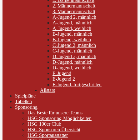
2. Damenmannschaft
2. Männermannschaft
3. Männermannschaft
A-Jugend 2, männlich
A-Jugend, männlich
A-Jugend, weiblich
B-Jugend, männlich
B-Jugend, weiblich
C-Jugend 2, männlich
C-Jugend, männlich
D-Jugend 2, männlich
D-Jugend, männlich
D-Jugend, weiblich
E-Jugend
E-Jugend 2
F-Jugend, fortgeschritten
Allstars
Spielpläne
Tabellen
Sponsoring
Das Beste für unsere Teams
HSG Sponsoring-Möglichkeiten
HSG 100er Club
HSG Sponsoren Übersicht
HSG Sportausstatter