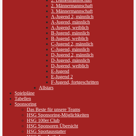
2. Damenmannschaft
2. Männermannschaft
3. Männermannschaft
A-Jugend 2, männlich
A-Jugend, männlich
A-Jugend, weiblich
B-Jugend, männlich
B-Jugend, weiblich
C-Jugend 2, männlich
C-Jugend, männlich
D-Jugend 2, männlich
D-Jugend, männlich
D-Jugend, weiblich
E-Jugend
E-Jugend 2
F-Jugend, fortgeschritten
Allstars
Spielpläne
Tabellen
Sponsoring
Das Beste für unsere Teams
HSG Sponsoring-Möglichkeiten
HSG 100er Club
HSG Sponsoren Übersicht
HSG Sportausstatter