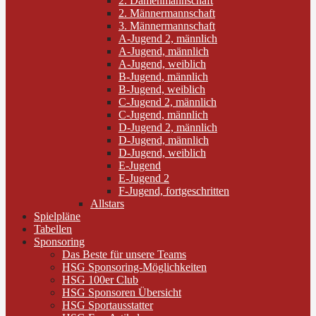
2. Damenmannschaft
2. Männermannschaft
3. Männermannschaft
A-Jugend 2, männlich
A-Jugend, männlich
A-Jugend, weiblich
B-Jugend, männlich
B-Jugend, weiblich
C-Jugend 2, männlich
C-Jugend, männlich
D-Jugend 2, männlich
D-Jugend, männlich
D-Jugend, weiblich
E-Jugend
E-Jugend 2
F-Jugend, fortgeschritten
Allstars
Spielpläne
Tabellen
Sponsoring
Das Beste für unsere Teams
HSG Sponsoring-Möglichkeiten
HSG 100er Club
HSG Sponsoren Übersicht
HSG Sportausstatter