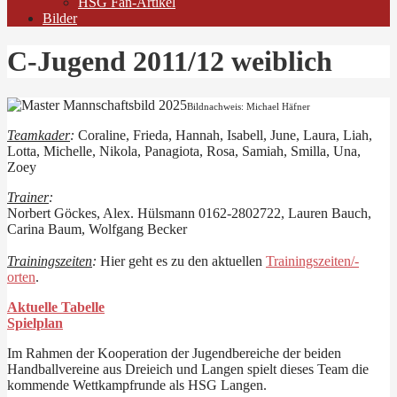
HSG Fan-Artikel
Bilder
C-Jugend 2011/12 weiblich
Bildnachweis: Michael Häfner
Teamkader
:
Coraline, Frieda, Hannah, Isabell, June, Laura, Liah,
Lotta, Michelle, Nikola, Panagiota, Rosa, Samiah, Smilla, Una,
Zoey
Trainer
:
Norbert Göckes, Alex. Hülsmann 0162-2802722, Lauren Bauch,
Carina Baum, Wolfgang Becker
Trainingszeiten
:
Hier geht es zu den aktuellen
Trainingszeiten/-
orten
.
Aktuelle Tabelle
Spielplan
Im Rahmen der Kooperation der Jugendbereiche der beiden
Handballvereine aus Dreieich und Langen spielt dieses Team die
kommende Wettkampfrunde als HSG Langen.