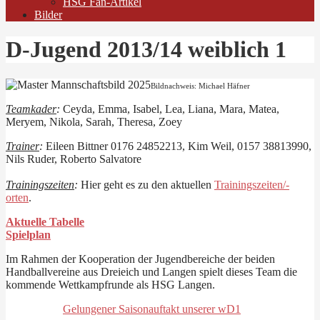
HSG Fan-Artikel
Bilder
D-Jugend 2013/14 weiblich 1
Bildnachweis: Michael Häfner
Teamkader
:
Ceyda, Emma, Isabel, Lea, Liana, Mara, Matea,
Meryem, Nikola, Sarah, Theresa, Zoey
Trainer
:
Eileen Bittner 0176 24852213, Kim Weil, 0157 38813990,
Nils Ruder, Roberto Salvatore
Trainingszeiten
:
Hier geht es zu den aktuellen
Trainingszeiten/-
orten
.
Aktuelle Tabelle
Spielplan
Im Rahmen der Kooperation der Jugendbereiche der beiden
Handballvereine aus Dreieich und Langen spielt dieses Team die
kommende Wettkampfrunde als HSG Langen.
Gelungener Saisonauftakt unserer wD1