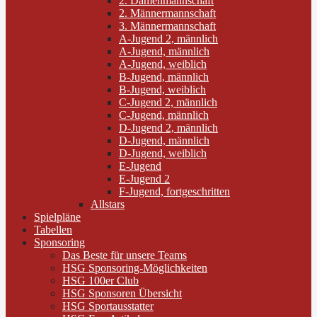
2. Damenmannschaft
2. Männermannschaft
3. Männermannschaft
A-Jugend 2, männlich
A-Jugend, männlich
A-Jugend, weiblich
B-Jugend, männlich
B-Jugend, weiblich
C-Jugend 2, männlich
C-Jugend, männlich
D-Jugend 2, männlich
D-Jugend, männlich
D-Jugend, weiblich
E-Jugend
E-Jugend 2
F-Jugend, fortgeschritten
Allstars
Spielpläne
Tabellen
Sponsoring
Das Beste für unsere Teams
HSG Sponsoring-Möglichkeiten
HSG 100er Club
HSG Sponsoren Übersicht
HSG Sportausstatter