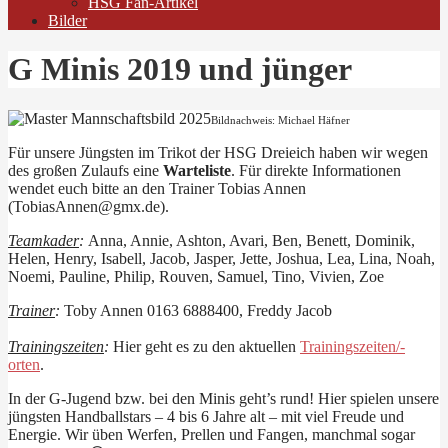
HSG Fan-Artikel
Bilder
G Minis 2019 und jünger
Bildnachweis: Michael Häfner
Für unsere Jüngsten im Trikot der HSG Dreieich haben wir wegen
des großen Zulaufs eine
Warteliste
. Für direkte Informationen
wendet euch bitte an den Trainer Tobias Annen
(TobiasAnnen@gmx.de).
Teamkader
:
Anna, Annie, Ashton, Avari, Ben, Benett, Dominik,
Helen, Henry, Isabell, Jacob, Jasper, Jette, Joshua, Lea, Lina, Noah,
Noemi, Pauline, Philip, Rouven, Samuel, Tino, Vivien, Zoe
Trainer
:
Toby Annen 0163 6888400, Freddy Jacob
Trainingszeiten
:
Hier geht es zu den aktuellen
Trainingszeiten/-
orten
.
In der G-Jugend bzw. bei den Minis geht’s rund! Hier spielen unsere
jüngsten Handballstars – 4 bis 6 Jahre alt – mit viel Freude und
Energie. Wir üben Werfen, Prellen und Fangen, manchmal sogar