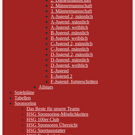
2. Damenmannschaft
2. Männermannschaft
3. Männermannschaft
A-Jugend 2, männlich
A-Jugend, männlich
A-Jugend, weiblich
B-Jugend, männlich
B-Jugend, weiblich
C-Jugend 2, männlich
C-Jugend, männlich
D-Jugend 2, männlich
D-Jugend, männlich
D-Jugend, weiblich
E-Jugend
E-Jugend 2
F-Jugend, fortgeschritten
Allstars
Spielpläne
Tabellen
Sponsoring
Das Beste für unsere Teams
HSG Sponsoring-Möglichkeiten
HSG 100er Club
HSG Sponsoren Übersicht
HSG Sportausstatter