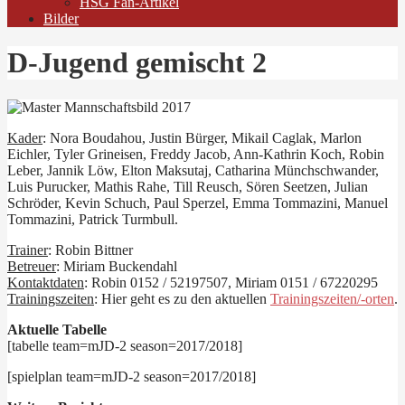
HSG Fan-Artikel
Bilder
D-Jugend gemischt 2
Kader
: Nora Boudahou, Justin Bürger, Mikail Caglak, Marlon
Eichler, Tyler Grineisen, Freddy Jacob, Ann-Kathrin Koch, Robin
Leber, Jannik Löw, Elton Maksutaj, Catharina Münchschwander,
Luis Purucker, Mathis Rahe, Till Reusch, Sören Seetzen, Julian
Schröder, Kevin Schuch, Paul Sperzel, Emma Tommazini, Manuel
Tommazini, Patrick Turmbull.
Trainer
: Robin Bittner
Betreuer
: Miriam Buckendahl
Kontaktdaten
: Robin 0152 / 52197507, Miriam 0151 / 67220295
Trainingszeiten
: Hier geht es zu den aktuellen
Trainingszeiten/-orten
.
Aktuelle Tabelle
[tabelle team=mJD-2 season=2017/2018]
[spielplan team=mJD-2 season=2017/2018]