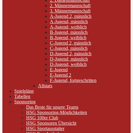
2. Damenmannschaft
2. Männermannschaft
3. Männermannschaft
A-Jugend 2, männlich
A-Jugend, männlich
A-Jugend, weiblich
B-Jugend, männlich
B-Jugend, weiblich
C-Jugend 2, männlich
C-Jugend, männlich
D-Jugend 2, männlich
D-Jugend, männlich
D-Jugend, weiblich
E-Jugend
E-Jugend 2
F-Jugend, fortgeschritten
Allstars
Spielpläne
Tabellen
Sponsoring
Das Beste für unsere Teams
HSG Sponsoring-Möglichkeiten
HSG 100er Club
HSG Sponsoren Übersicht
HSG Sportausstatter