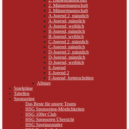
2. Damenmannschaft
2. Männermannschaft
3. Männermannschaft
A-Jugend 2, männlich
A-Jugend, männlich
A-Jugend, weiblich
B-Jugend, männlich
B-Jugend, weiblich
C-Jugend 2, männlich
C-Jugend, männlich
D-Jugend 2, männlich
D-Jugend, männlich
D-Jugend, weiblich
E-Jugend
E-Jugend 2
F-Jugend, fortgeschritten
Allstars
Spielpläne
Tabellen
Sponsoring
Das Beste für unsere Teams
HSG Sponsoring-Möglichkeiten
HSG 100er Club
HSG Sponsoren Übersicht
HSG Sportausstatter