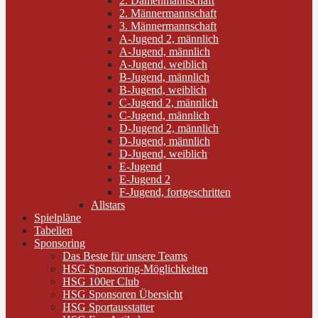
2. Damenmannschaft
2. Männermannschaft
3. Männermannschaft
A-Jugend 2, männlich
A-Jugend, männlich
A-Jugend, weiblich
B-Jugend, männlich
B-Jugend, weiblich
C-Jugend 2, männlich
C-Jugend, männlich
D-Jugend 2, männlich
D-Jugend, männlich
D-Jugend, weiblich
E-Jugend
E-Jugend 2
F-Jugend, fortgeschritten
Allstars
Spielpläne
Tabellen
Sponsoring
Das Beste für unsere Teams
HSG Sponsoring-Möglichkeiten
HSG 100er Club
HSG Sponsoren Übersicht
HSG Sportausstatter