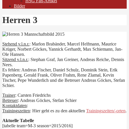
HSG Fan-Artikel
Bilder
Herren 3
Stehend v.l.n.r.
: Marlon Brabänder, Marcel Helfmann, Maurice
Krüger, Norbert Göckes, Yannick Gerhardt, Max Schiemann, Jan-
Ole Hansen.
Sitzend v.l.n.r.
: Stephan Graf, Jan Greiner, Andreas Reiche, Dennis
Nees.
Es fehlen: Andreas Fischer, Daniel Schulz, Dominik Stein, Erik
Papenberg, Gerald Frank, Oliver Frahm, Rene Zlamal, Kevin
Tischer, Pepe Wunderlich und die Betreuer Andreas Göckes, Stefan
Schier.
Trainer
: Carsten Friedrichs
Betreuer
: Andreas Göckes, Stefan Schier
Kontaktdaten
:
Trainingszeiten
: Hier geht es zu den aktuellen
Trainingszeiten/-orten
.
Aktuelle Tabelle
[tabelle team=M-3 season=2015/2016]