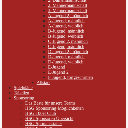
2. Damenmannschaft
2. Männermannschaft
3. Männermannschaft
A-Jugend 2, männlich
A-Jugend, männlich
A-Jugend, weiblich
B-Jugend, männlich
B-Jugend, weiblich
C-Jugend 2, männlich
C-Jugend, männlich
D-Jugend 2, männlich
D-Jugend, männlich
D-Jugend, weiblich
E-Jugend
E-Jugend 2
F-Jugend, fortgeschritten
Allstars
Spielpläne
Tabellen
Sponsoring
Das Beste für unsere Teams
HSG Sponsoring-Möglichkeiten
HSG 100er Club
HSG Sponsoren Übersicht
HSG Sportausstatter