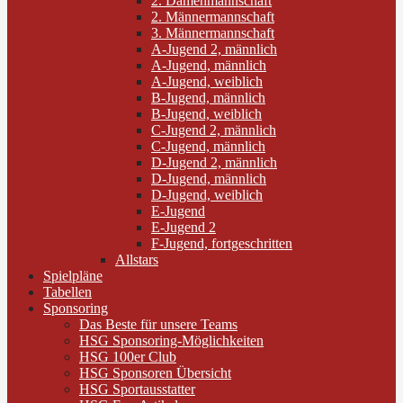
2. Damenmannschaft
2. Männermannschaft
3. Männermannschaft
A-Jugend 2, männlich
A-Jugend, männlich
A-Jugend, weiblich
B-Jugend, männlich
B-Jugend, weiblich
C-Jugend 2, männlich
C-Jugend, männlich
D-Jugend 2, männlich
D-Jugend, männlich
D-Jugend, weiblich
E-Jugend
E-Jugend 2
F-Jugend, fortgeschritten
Allstars
Spielpläne
Tabellen
Sponsoring
Das Beste für unsere Teams
HSG Sponsoring-Möglichkeiten
HSG 100er Club
HSG Sponsoren Übersicht
HSG Sportausstatter