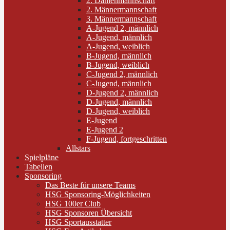
2. Damenmannschaft
2. Männermannschaft
3. Männermannschaft
A-Jugend 2, männlich
A-Jugend, männlich
A-Jugend, weiblich
B-Jugend, männlich
B-Jugend, weiblich
C-Jugend 2, männlich
C-Jugend, männlich
D-Jugend 2, männlich
D-Jugend, männlich
D-Jugend, weiblich
E-Jugend
E-Jugend 2
F-Jugend, fortgeschritten
Allstars
Spielpläne
Tabellen
Sponsoring
Das Beste für unsere Teams
HSG Sponsoring-Möglichkeiten
HSG 100er Club
HSG Sponsoren Übersicht
HSG Sportausstatter