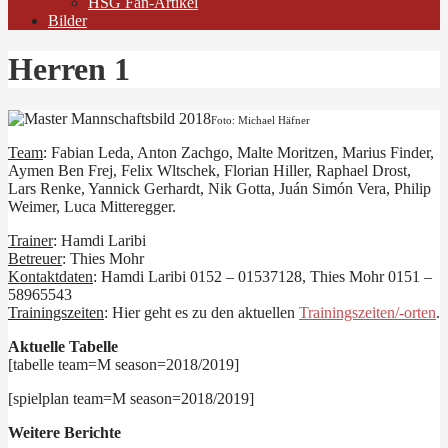
HSG Fan-Artikel
Bilder
Herren 1
Foto: Michael Häfner
Team
: Fabian Leda, Anton Zachgo, Malte Moritzen, Marius Finder,
Aymen Ben Frej, Felix Wltschek, Florian Hiller, Raphael Drost,
Lars Renke, Yannick Gerhardt, Nik Gotta, Juán Simón Vera, Philip
Weimer, Luca Mitteregger.
Trainer
: Hamdi Laribi
Betreuer
: Thies Mohr
Kontaktdaten
: Hamdi Laribi 0152 – 01537128, Thies Mohr 0151 –
58965543
Trainingszeiten
: Hier geht es zu den aktuellen
Trainingszeiten/-orten
.
Aktuelle Tabelle
[tabelle team=M season=2018/2019]
[spielplan team=M season=2018/2019]
Weitere Berichte