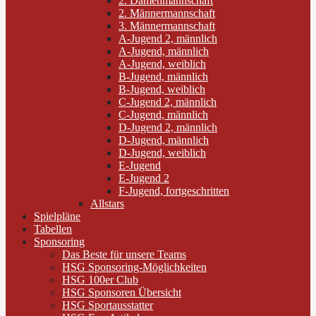
2. Damenmannschaft
2. Männermannschaft
3. Männermannschaft
A-Jugend 2, männlich
A-Jugend, männlich
A-Jugend, weiblich
B-Jugend, männlich
B-Jugend, weiblich
C-Jugend 2, männlich
C-Jugend, männlich
D-Jugend 2, männlich
D-Jugend, männlich
D-Jugend, weiblich
E-Jugend
E-Jugend 2
F-Jugend, fortgeschritten
Allstars
Spielpläne
Tabellen
Sponsoring
Das Beste für unsere Teams
HSG Sponsoring-Möglichkeiten
HSG 100er Club
HSG Sponsoren Übersicht
HSG Sportausstatter