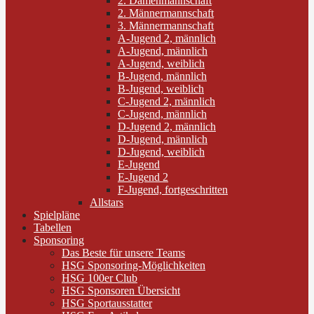
2. Damenmannschaft
2. Männermannschaft
3. Männermannschaft
A-Jugend 2, männlich
A-Jugend, männlich
A-Jugend, weiblich
B-Jugend, männlich
B-Jugend, weiblich
C-Jugend 2, männlich
C-Jugend, männlich
D-Jugend 2, männlich
D-Jugend, männlich
D-Jugend, weiblich
E-Jugend
E-Jugend 2
F-Jugend, fortgeschritten
Allstars
Spielpläne
Tabellen
Sponsoring
Das Beste für unsere Teams
HSG Sponsoring-Möglichkeiten
HSG 100er Club
HSG Sponsoren Übersicht
HSG Sportausstatter