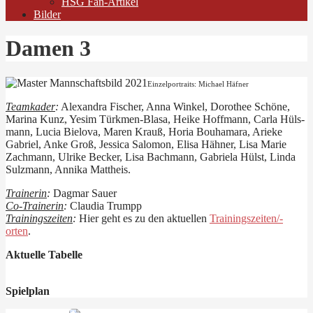
HSG Fan-Artikel
Bilder
Damen 3
Einzelportraits: Michael Häfner
Teamkader
:
Alexandra Fischer, Anna Winkel, Dorothee Schöne,
Marina Kunz, Yesim Türkmen-Blasa, Heike Hoffmann, Carla Hüls­
mann, Lucia Bielova, Maren Krauß, Horia Bouhamara, Arieke
Gabriel, Anke Groß, Jessica Salomon, Elisa Hähner, Lisa­ Marie
Zachmann, Ulrike Becker, Lisa Bachmann, Gabriela Hülst, Linda
Sulzmann, Annika Mattheis.
Trainerin
:
Dagmar Sauer
Co-Trainerin
:
Claudia Trumpp
Trainingszeiten
:
Hier geht es zu den aktuellen
Trainingszeiten/-
orten
.
Aktuelle Tabelle
Spielplan