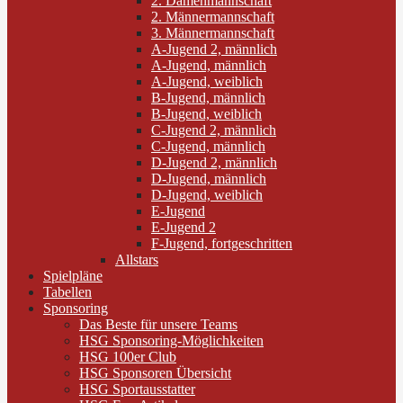
2. Damenmannschaft
2. Männermannschaft
3. Männermannschaft
A-Jugend 2, männlich
A-Jugend, männlich
A-Jugend, weiblich
B-Jugend, männlich
B-Jugend, weiblich
C-Jugend 2, männlich
C-Jugend, männlich
D-Jugend 2, männlich
D-Jugend, männlich
D-Jugend, weiblich
E-Jugend
E-Jugend 2
F-Jugend, fortgeschritten
Allstars
Spielpläne
Tabellen
Sponsoring
Das Beste für unsere Teams
HSG Sponsoring-Möglichkeiten
HSG 100er Club
HSG Sponsoren Übersicht
HSG Sportausstatter