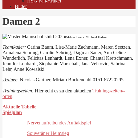
HSG Fan-Artikel
Bilder
Damen 2
Bildnachweis: Michael Häfner
Teamkader
:
Carina Baum, Lisa-Marie Zachmann, Maren Seetzen,
Annalena Sehring, Carolin Sehring, Dagmar Sauer, Ann Celine
Wunderlich, Felicitas Lenhardt, Lena Exner, Chantal Kretschmann,
Jennifer Lenhardt, Stephanie Marschall, Jana Velkovic, Sabrina
Lehr, Anne Kowalski
Trainer
:
Nicolas Gärtner, Miriam Buckendahl 0151 67220295
Trainingszeiten
:
Hier geht es zu den aktuellen
Trainingszeiten/-
orten
.
Aktuelle Tabelle
Spielplan
Nervenaufreibendes Auftaktspiel
Souveräner Heimsieg