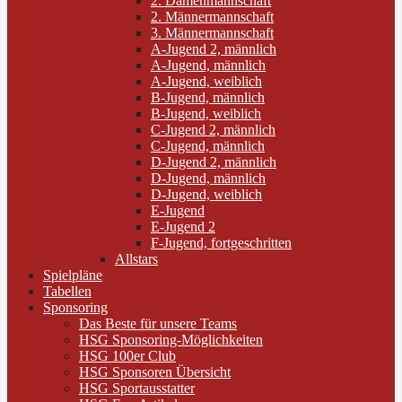
2. Damenmannschaft
2. Männermannschaft
3. Männermannschaft
A-Jugend 2, männlich
A-Jugend, männlich
A-Jugend, weiblich
B-Jugend, männlich
B-Jugend, weiblich
C-Jugend 2, männlich
C-Jugend, männlich
D-Jugend 2, männlich
D-Jugend, männlich
D-Jugend, weiblich
E-Jugend
E-Jugend 2
F-Jugend, fortgeschritten
Allstars
Spielpläne
Tabellen
Sponsoring
Das Beste für unsere Teams
HSG Sponsoring-Möglichkeiten
HSG 100er Club
HSG Sponsoren Übersicht
HSG Sportausstatter