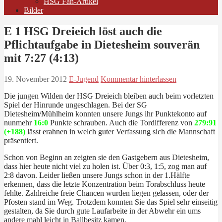
HSG Fan-Artikel
Bilder
E 1 HSG Dreieich löst auch die
Pflichtaufgabe in Dietesheim souverän
mit 7:27 (4:13)
19. November 2012
E-Jugend
Kommentar hinterlassen
Die jungen Wilden der HSG Dreieich bleiben auch beim vorletzten
Spiel der Hinrunde ungeschlagen. Bei der SG
Dietesheim/Mühlheim konnten unsere Jungs ihr Punktekonto auf
nunmehr
16:0
Punkte schrauben. Auch die Tordifferenz von
279:91
(+188)
lässt erahnen in welch guter Verfassung sich die Mannschaft
präsentiert.
Schon von Beginn an zeigten sie den Gastgebern aus Dietesheim,
dass hier heute nicht viel zu holen ist. Über 0:3, 1:5, zog man auf
2:8 davon. Leider ließen unsere Jungs schon in der 1.Hälfte
erkennen, dass die letzte Konzentration beim Torabschluss heute
fehlte. Zahlreiche freie Chancen wurden liegen gelassen, oder der
Pfosten stand im Weg. Trotzdem konnten Sie das Spiel sehr einseitig
gestalten, da Sie durch gute Laufarbeite in der Abwehr ein ums
andere mahl leicht in Ballbesitz kamen.