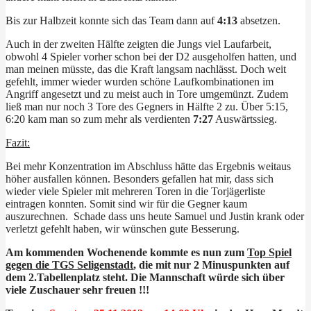
Bis zur Halbzeit konnte sich das Team dann auf
4:13
absetzen.
Auch in der zweiten Hälfte zeigten die Jungs viel Laufarbeit,
obwohl 4 Spieler vorher schon bei der D2 ausgeholfen hatten, und
man meinen müsste, das die Kraft langsam nachlässt. Doch weit
gefehlt, immer wieder wurden schöne Laufkombinationen im
Angriff angesetzt und zu meist auch in Tore umgemünzt. Zudem
ließ man nur noch 3 Tore des Gegners in Hälfte 2 zu. Über 5:15,
6:20 kam man so zum mehr als verdienten
7:27
Auswärtssieg.
Fazit:
Bei mehr Konzentration im Abschluss hätte das Ergebnis weitaus
höher ausfallen können. Besonders gefallen hat mir, dass sich
wieder viele Spieler mit mehreren Toren in die Torjägerliste
eintragen konnten. Somit sind wir für die Gegner kaum
auszurechnen. Schade dass uns heute Samuel und Justin krank oder
verletzt gefehlt haben, wir wünschen gute Besserung.
Am kommenden Wochenende kommte es nun zum
Top Spiel
gegen die TGS Seligenstadt
, die mit nur 2 Minuspunkten auf
dem 2.Tabellenplatz steht. Die Mannschaft würde sich über
viele Zuschauer sehr freuen !!!