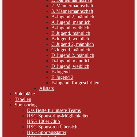
2. Damenmannschaft
2. Männermannschaft
3. Männermannschaft
A-Jugend 2, männlich
A-Jugend, männlich
A-Jugend, weiblich
B-Jugend, männlich
B-Jugend, weiblich
C-Jugend 2, männlich
C-Jugend, männlich
D-Jugend 2, männlich
D-Jugend, männlich
D-Jugend, weiblich
E-Jugend
E-Jugend 2
F-Jugend, fortgeschritten
Allstars
Spielpläne
Tabellen
Sponsoring
Das Beste für unsere Teams
HSG Sponsoring-Möglichkeiten
HSG 100er Club
HSG Sponsoren Übersicht
HSG Sportausstatter