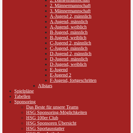
2. Damenmannschaft
2. Männermannschaft
3. Männermannschaft
A-Jugend 2, männlich
A-Jugend, männlich
A-Jugend, weiblich
B-Jugend, männlich
B-Jugend, weiblich
C-Jugend 2, männlich
C-Jugend, männlich
D-Jugend 2, männlich
D-Jugend, männlich
D-Jugend, weiblich
E-Jugend
E-Jugend 2
F-Jugend, fortgeschritten
Allstars
Spielpläne
Tabellen
Sponsoring
Das Beste für unsere Teams
HSG Sponsoring-Möglichkeiten
HSG 100er Club
HSG Sponsoren Übersicht
HSG Sportausstatter