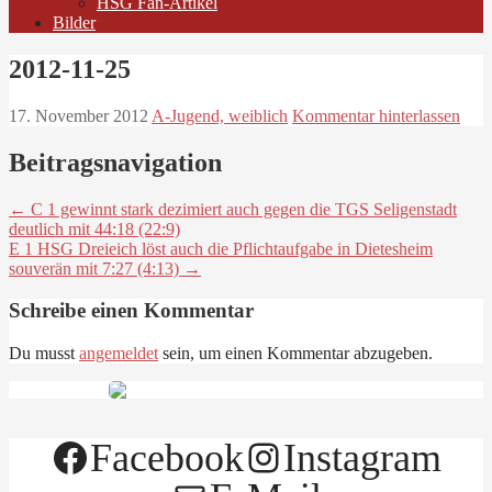
HSG Fan-Artikel
Bilder
2012-11-25
17. November 2012
A-Jugend, weiblich
Kommentar hinterlassen
Beitragsnavigation
← C 1 gewinnt stark dezimiert auch gegen die TGS Seligenstadt
deutlich mit 44:18 (22:9)
E 1 HSG Dreieich löst auch die Pflichtaufgabe in Dietesheim
souverän mit 7:27 (4:13) →
Schreibe einen Kommentar
Du musst
angemeldet
sein, um einen Kommentar abzugeben.
Facebook
Instagram