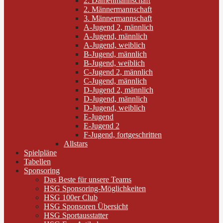
2. Damenmannschaft
2. Männermannschaft
3. Männermannschaft
A-Jugend 2, männlich
A-Jugend, männlich
A-Jugend, weiblich
B-Jugend, männlich
B-Jugend, weiblich
C-Jugend 2, männlich
C-Jugend, männlich
D-Jugend 2, männlich
D-Jugend, männlich
D-Jugend, weiblich
E-Jugend
E-Jugend 2
F-Jugend, fortgeschritten
Allstars
Spielpläne
Tabellen
Sponsoring
Das Beste für unsere Teams
HSG Sponsoring-Möglichkeiten
HSG 100er Club
HSG Sponsoren Übersicht
HSG Sportausstatter