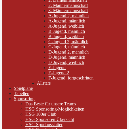
2. Damenmannschaft
2. Männermannschaft
3. Männermannschaft
A-Jugend 2, männlich
A-Jugend, männlich
A-Jugend, weiblich
B-Jugend, männlich
B-Jugend, weiblich
C-Jugend 2, männlich
C-Jugend, männlich
D-Jugend 2, männlich
D-Jugend, männlich
D-Jugend, weiblich
E-Jugend
E-Jugend 2
F-Jugend, fortgeschritten
Allstars
Spielpläne
Tabellen
Sponsoring
Das Beste für unsere Teams
HSG Sponsoring-Möglichkeiten
HSG 100er Club
HSG Sponsoren Übersicht
HSG Sportausstatter