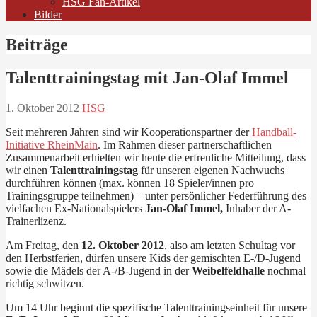
HSG Fan-Artikel
Bilder
Beiträge
Talenttrainingstag mit Jan-Olaf Immel
1. Oktober 2012
HSG
Seit mehreren Jahren sind wir Kooperationspartner der
Handball-
Initiative RheinMain
. Im Rahmen dieser partnerschaftlichen
Zusammenarbeit erhielten wir heute die erfreuliche Mitteilung, dass
wir einen
Talenttrainingstag
für unseren eigenen Nachwuchs
durchführen können (max. können 18 Spieler/innen pro
Trainingsgruppe teilnehmen) – unter persönlicher Federführung des
vielfachen Ex-Nationalspielers
Jan-Olaf Immel,
Inhaber der A-
Trainerlizenz.
Am Freitag, den
12. Oktober 2012
, also am letzten Schultag vor
den Herbstferien, dürfen unsere Kids der gemischten E-/D-Jugend
sowie die Mädels der A-/B-Jugend in der
Weibelfeldhalle
nochmal
richtig schwitzen.
Um 14 Uhr beginnt die spezifische Talenttrainingseinheit für unsere