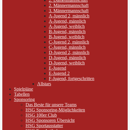
2. Damenmannschaft
2. Männermannschaft
3. Männermannschaft
A-Jugend 2, männlich
A-Jugend, männlich
A-Jugend, weiblich
B-Jugend, männlich
B-Jugend, weiblich
C-Jugend 2, männlich
C-Jugend, männlich
D-Jugend 2, männlich
D-Jugend, männlich
D-Jugend, weiblich
E-Jugend
E-Jugend 2
F-Jugend, fortgeschritten
Allstars
Spielpläne
Tabellen
Sponsoring
Das Beste für unsere Teams
HSG Sponsoring-Möglichkeiten
HSG 100er Club
HSG Sponsoren Übersicht
HSG Sportausstatter