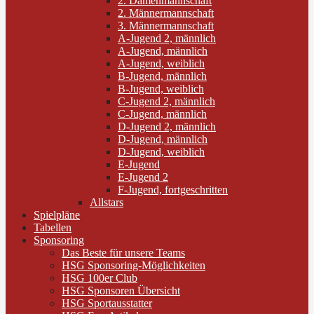
2. Damenmannschaft
2. Männermannschaft
3. Männermannschaft
A-Jugend 2, männlich
A-Jugend, männlich
A-Jugend, weiblich
B-Jugend, männlich
B-Jugend, weiblich
C-Jugend 2, männlich
C-Jugend, männlich
D-Jugend 2, männlich
D-Jugend, männlich
D-Jugend, weiblich
E-Jugend
E-Jugend 2
F-Jugend, fortgeschritten
Allstars
Spielpläne
Tabellen
Sponsoring
Das Beste für unsere Teams
HSG Sponsoring-Möglichkeiten
HSG 100er Club
HSG Sponsoren Übersicht
HSG Sportausstatter