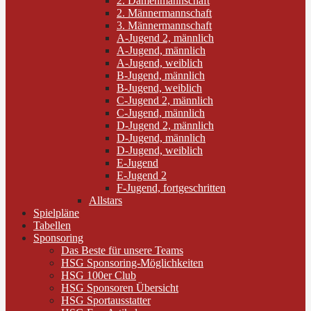
2. Damenmannschaft
2. Männermannschaft
3. Männermannschaft
A-Jugend 2, männlich
A-Jugend, männlich
A-Jugend, weiblich
B-Jugend, männlich
B-Jugend, weiblich
C-Jugend 2, männlich
C-Jugend, männlich
D-Jugend 2, männlich
D-Jugend, männlich
D-Jugend, weiblich
E-Jugend
E-Jugend 2
F-Jugend, fortgeschritten
Allstars
Spielpläne
Tabellen
Sponsoring
Das Beste für unsere Teams
HSG Sponsoring-Möglichkeiten
HSG 100er Club
HSG Sponsoren Übersicht
HSG Sportausstatter