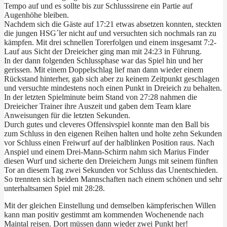
Tempo auf und es sollte bis zur Schlusssirene ein Partie auf
Augenhöhe bleiben.
Nachdem sich die Gäste auf 17:21 etwas absetzen konnten, steckten
die jungen HSG´ler nicht auf und versuchten sich nochmals ran zu
kämpfen. Mit drei schnellen Torerfolgen und einem insgesamt 7:2-
Lauf aus Sicht der Dreieicher ging man mit 24:23 in Führung.
In der dann folgenden Schlussphase war das Spiel hin und her
gerissen. Mit einem Doppelschlag lief man dann wieder einem
Rückstand hinterher, gab sich aber zu keinem Zeitpunkt geschlagen
und versuchte mindestens noch einen Punkt in Dreieich zu behalten.
In der letzten Spielminute beim Stand von 27:28 nahmen die
Dreieicher Trainer ihre Auszeit und gaben dem Team klare
Anweisungen für die letzten Sekunden.
Durch gutes und cleveres Offensivspiel konnte man den Ball bis
zum Schluss in den eigenen Reihen halten und holte zehn Sekunden
vor Schluss einen Freiwurf auf der halblinken Position raus. Nach
Anspiel und einem Drei-Mann-Schirm nahm sich Marius Finder
diesen Wurf und sicherte den Dreieichern Jungs mit seinem fünften
Tor an diesem Tag zwei Sekunden vor Schluss das Unentschieden.
So trennten sich beiden Mannschaften nach einem schönen und sehr
unterhaltsamen Spiel mit 28:28.
Mit der gleichen Einstellung und demselben kämpferischen Willen
kann man positiv gestimmt am kommenden Wochenende nach
Maintal reisen. Dort müssen dann wieder zwei Punkt her!