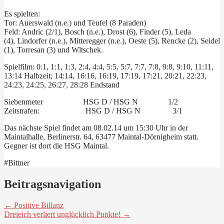
Es spielten:
Tor: Auerswald (n.e.) und Teufel (8 Paraden)
Feld: Andric (2/1), Bosch (n.e.), Drost (6), Finder (5), Leda
(4), Lindorfer (n.e.), Mitteregger (n.e.), Oeste (5), Rencke (2), Seidel
(1), Torresan (3) und Wltschek.
Spielfilm: 0:1, 1:1, 1:3, 2:4, 4:4, 5:5, 5:7, 7:7, 7:8, 9:8, 9:10, 11:11,
13:14 Halbzeit; 14:14, 16:16, 16:19, 17:19, 17:21, 20:21, 22:23,
24:23, 24:25, 26:27, 28:28 Endstand
Siebenmeter HSG D / HSG N 1/2
Zeitstrafen: HSG D / HSG N 3/1
Das nächste Spiel findet am 08.02.14 um 15:30 Uhr in der
Maintalhalle, Berlinerstr. 64, 63477 Maintal-Dörnigheim statt.
Gegner ist dort die HSG Maintal.
#Bittner
Beitragsnavigation
← Positive Billanz
Dreieich verliert unglücklich Punkte! →