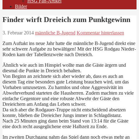
HSG Fan-Artikel
Bilder
Finder wirft Dreieich zum Punktgewinn
3. Februar 2014
männliche B-Jugend
Kommentar hinterlassen
Zum Auftakt ins neue Jahr hatte die männliche B-Jugend direkt eine
sehr schwere Aufgabe zu bewältigen! Mit der HSG Rodgau Nieder-
Roden kam der Tabellenzweite nach Dreieich.
Ähnlich wie auch im Hinspiel wollte man die Gäste ärgern und
diesmal die Punkte in Dreieich behalten.
Von Beginn an zeichnete sich aber wieder ab, dass es auch an
diesem Tag eine besonders gute Leistung brauchen wird, um das
Vorhaben umzusetzen. Zu harmlos und ohne Aggressivität im
Abwehrverbund starteten die Hausherren. Zudem machten zu viele
einfache Gegentore und eine robuste Abwehr der Gäste den
Dreieichern am Anfang das Leben schwer.
Da sich aber die Rodgauer-Truppe nicht entscheidend absetzen
konnte, blieben die Dreieicher Jungs immer in Schlagdistanz.
Nach 25 Minuten ging dann beim Stand von 13:14 für die Gäste
eine doch recht ausgeglichene erste Halbzeit zu Ende.
Im zweiten Durchgang nahm das Spiel dann noch etwas mehr an