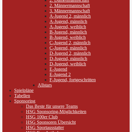
2. Damenmannschaft
2. Männermannschaft
3. Männermannschaft
A-Jugend 2, männlich
A-Jugend, männlich
A-Jugend, weiblich
B-Jugend, männlich
B-Jugend, weiblich
C-Jugend 2, männlich
C-Jugend, männlich
D-Jugend 2, männlich
D-Jugend, männlich
D-Jugend, weiblich
E-Jugend
E-Jugend 2
F-Jugend, fortgeschritten
Allstars
Spielpläne
Tabellen
Sponsoring
Das Beste für unsere Teams
HSG Sponsoring-Möglichkeiten
HSG 100er Club
HSG Sponsoren Übersicht
HSG Sportausstatter