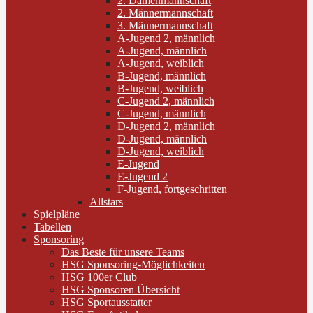
2. Damenmannschaft
2. Männermannschaft
3. Männermannschaft
A-Jugend 2, männlich
A-Jugend, männlich
A-Jugend, weiblich
B-Jugend, männlich
B-Jugend, weiblich
C-Jugend 2, männlich
C-Jugend, männlich
D-Jugend 2, männlich
D-Jugend, männlich
D-Jugend, weiblich
E-Jugend
E-Jugend 2
F-Jugend, fortgeschritten
Allstars
Spielpläne
Tabellen
Sponsoring
Das Beste für unsere Teams
HSG Sponsoring-Möglichkeiten
HSG 100er Club
HSG Sponsoren Übersicht
HSG Sportausstatter