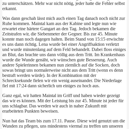
zu unterschätzen. Mehr war nicht nötig, jeder hatte die Fehler selbst
erkannt.
Was dann geschah lässt mich auch einen Tag danach noch nicht zur
Ruhe kommen. Maintal kam aus der Kabine und legte nun wie
erwartet eine härtere Gangart an den Tag. Jedoch bekamen die
Zeitstrafen wir, die Siebenmeter der Gegner. Bis zur 45. Minute
konnte man noch dagegen halten. Beim Stand von 15:15 erwischte
es uns dann richtig. Lena wurde bei einer Angriffsaktion verletzt
und wurde minutenlang auf dem Feld behandelt. Dabei floss einiges
an Blut, das brachte uns dann völlig aus dem Tritt. Im Krankenhaus
wurde die Wunde genäht, wir wünschen gute Besserung. Auch
andere Spielerinnen bekamen nun ziemlich auf die Socken, doch
sowas bringt uns normalerweise nicht aus dem Tritt (wenn es denn
bestraft werden würde). In der Kombination mit der
Schrecksekunde fielen wir ein wenig auseinander. Die Niederlage
fiel mit 17:24 dann sicherlich um einiges zu hoch aus.
Ganz egal, wir hatten Maintal im Griff und haben wieder gezeigt
das wir es können. Mit der Leistung bis zur 45. Minute ist jeder für
uns schlagbar. Das werden wir auch in naher Zukunft mit
erarbeiteten Punkten beweisen.
Nun hat das Team bis zum 17.11. Pause. Diese wird genutzt um die
Wunden zu pflegen, uns mindestens viermal zu treffen um unseren