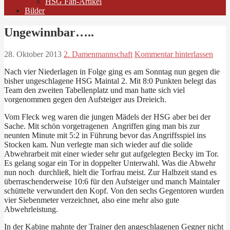
HSG Fan-Artikel
Bilder
Ungewinnbar…..
28. Oktober 2013
2. Damenmannschaft
Kommentar hinterlassen
Nach vier Niederlagen in Folge ging es am Sonntag nun gegen die
bisher ungeschlagene HSG Maintal 2. Mit 8:0 Punkten belegt das
Team den zweiten Tabellenplatz und man hatte sich viel
vorgenommen gegen den Aufsteiger aus Dreieich.
Vom Fleck weg waren die jungen Mädels der HSG aber bei der
Sache. Mit schön vorgetragenen Angriffen ging man bis zur
neunten Minute mit 5:2 in Führung bevor das Angriffsspiel ins
Stocken kam. Nun verlegte man sich wieder auf die solide
Abwehrarbeit mit einer wieder sehr gut aufgelegten Becky im Tor.
Es gelang sogar ein Tor in doppelter Unterwahl. Was die Abwehr
nun noch durchließ, hielt die Torfrau meist. Zur Halbzeit stand es
überraschenderweise 10:6 für den Aufsteiger und manch Maintaler
schüttelte verwundert den Kopf. Von den sechs Gegentoren wurden
vier Siebenmeter verzeichnet, also eine mehr also gute
Abwehrleistung.
In der Kabine mahnte der Trainer den angeschlagenen Gegner nicht