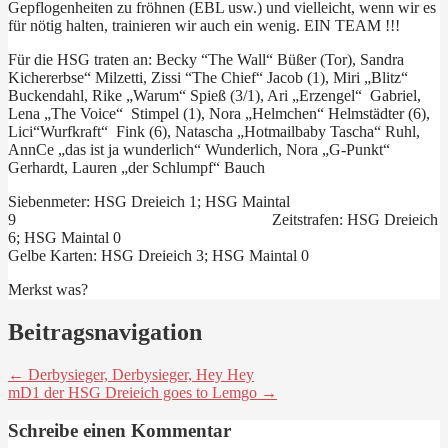
Gepflogenheiten zu fröhnen (EBL usw.) und vielleicht, wenn wir es
für nötig halten, trainieren wir auch ein wenig. EIN TEAM !!!
Für die HSG traten an: Becky “The Wall“ Büßer (Tor), Sandra
Kichererbse“ Milzetti, Zissi “The Chief“ Jacob (1), Miri „Blitz“
Buckendahl, Rike „Warum“ Spieß (3/1), Ari „Erzengel“ Gabriel,
Lena „The Voice“ Stimpel (1), Nora „Helmchen“ Helmstädter (6),
Lici“Wurfkraft“ Fink (6), Natascha „Hotmailbaby Tascha“ Ruhl,
AnnCe „das ist ja wunderlich“ Wunderlich, Nora „G-Punkt“
Gerhardt, Lauren „der Schlumpf“ Bauch
Siebenmeter: HSG Dreieich 1; HSG Maintal
9 Zeitstrafen: HSG Dreieich
6; HSG Maintal 0
Gelbe Karten: HSG Dreieich 3; HSG Maintal 0
Merkst was?
Beitragsnavigation
← Derbysieger, Derbysieger, Hey Hey
mD1 der HSG Dreieich goes to Lemgo →
Schreibe einen Kommentar