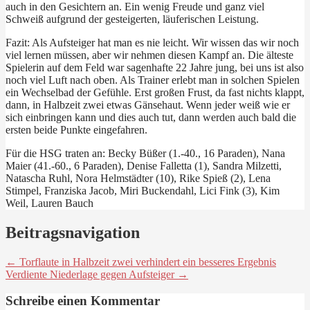
auch in den Gesichtern an. Ein wenig Freude und ganz viel
Schweiß aufgrund der gesteigerten, läuferischen Leistung.
Fazit: Als Aufsteiger hat man es nie leicht. Wir wissen das wir noch
viel lernen müssen, aber wir nehmen diesen Kampf an. Die älteste
Spielerin auf dem Feld war sagenhafte 22 Jahre jung, bei uns ist also
noch viel Luft nach oben. Als Trainer erlebt man in solchen Spielen
ein Wechselbad der Gefühle. Erst großen Frust, da fast nichts klappt,
dann, in Halbzeit zwei etwas Gänsehaut. Wenn jeder weiß wie er
sich einbringen kann und dies auch tut, dann werden auch bald die
ersten beide Punkte eingefahren.
Für die HSG traten an: Becky Büßer (1.-40., 16 Paraden), Nana
Maier (41.-60., 6 Paraden), Denise Falletta (1), Sandra Milzetti,
Natascha Ruhl, Nora Helmstädter (10), Rike Spieß (2), Lena
Stimpel, Franziska Jacob, Miri Buckendahl, Lici Fink (3), Kim
Weil, Lauren Bauch
Beitragsnavigation
← Torflaute in Halbzeit zwei verhindert ein besseres Ergebnis
Verdiente Niederlage gegen Aufsteiger →
Schreibe einen Kommentar