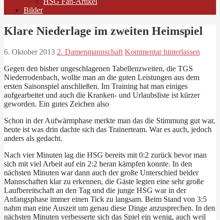
HSG Fan-Artikel
Bilder
Klare Niederlage im zweiten Heimspiel
6. Oktober 2013
2. Damenmannschaft
Kommentar hinterlassen
Gegen den bisher ungeschlagenen Tabellenzweiten, die TGS
Niederrodenbach, wollte man an die guten Leistungen aus dem
ersten Saisonspiel anschließen. Im Training hat man einiges
aufgearbeitet und auch die Kranken- und Urlaubsliste ist kürzer
geworden. Ein gutes Zeichen also
Schon in der Aufwärmphase merkte man das die Stimmung gut war,
heute ist was drin dachte sich das Trainerteam. War es auch, jedoch
anders als gedacht.
Nach vier Minuten lag die HSG bereits mit 0:2 zurück bevor man
sich mit viel Arbeit auf ein 2:2 heran kämpfen konnte. In den
nächsten Minuten war dann auch der große Unterschied beider
Mannschaften klar zu erkennen, die Gäste legten eine sehr große
Laufbereitschaft an den Tag und die junge HSG war in der
Anfangsphase immer einen Tick zu langsam. Beim Stand von 3:5
nahm man eine Auszeit um genau diese Dinge anzusprechen. In den
nächsten Minuten verbesserte sich das Spiel ein wenig, auch weil