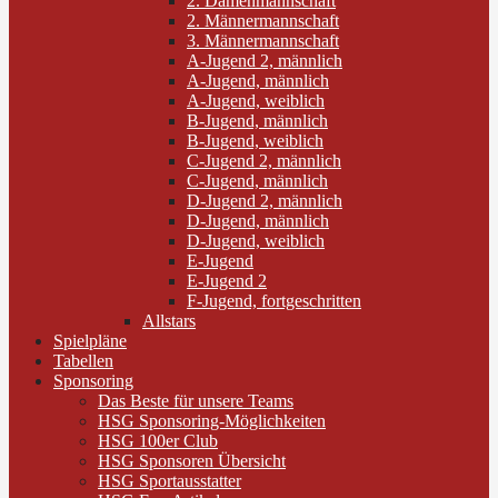
2. Damenmannschaft
2. Männermannschaft
3. Männermannschaft
A-Jugend 2, männlich
A-Jugend, männlich
A-Jugend, weiblich
B-Jugend, männlich
B-Jugend, weiblich
C-Jugend 2, männlich
C-Jugend, männlich
D-Jugend 2, männlich
D-Jugend, männlich
D-Jugend, weiblich
E-Jugend
E-Jugend 2
F-Jugend, fortgeschritten
Allstars
Spielpläne
Tabellen
Sponsoring
Das Beste für unsere Teams
HSG Sponsoring-Möglichkeiten
HSG 100er Club
HSG Sponsoren Übersicht
HSG Sportausstatter