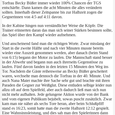
Torfrau Becky Büßer immer wieder 100% Chancen der TGS
entschärfte. Dann kamen die acht Minuten die alles verändern
sollten. Innerhalb dieser Zeitspanne bis zur Halbzeit zogen die
Gegnerinnen von 4:5 auf 4:11 davon.
In der Kabine hingen nun verständlicher Weise die Köpfe. Die
Trainer erinnerten daran das man sich seiner Stärken besinnen sollte,
das Spiel über den Kampf wieder aufnehmen.
Und anscheinend fand man die richtigen Worte. Zwar misslang der
Start in die zweite Hälfte und nach vier Minuten musste bereits
wieder eine Auszeit genommen werden, aber danach (beim Stand
von 6:15) begann der Motor zu laufen. Die Mannschaft stand besser
in der Abwehr und begann nun auch ihrerseits Gegenstösse zu
laufen. Fünf davon fanden in den letzten 15 Minuten den Weg ins
Tor. Nachdem die Gäste reihenweise an Becky Büßer gescheitert
waren, wechselte man dennoch die Torfrau in der 40. Minute. Und
auch Nana Maier machte ihre Sache sehr gut und brachte mit ihren
Paraden die Gegner zur Weißglut. Diese entluden selbige leider nun
allzu oft auf dem Spielfeld, aber auch dadurch ließ man sich nun
nicht mehr aufhalten. Jede gelungene Aktion wurde von der Bank
und vom eigenen Publikum bejubelt, sowas puscht zusätzlich. Zwar
kam man nie näher als sechs Tore heran, aber beim Schlußpfiff
stand es 16:23, somit hatte man die zweite Halbzeit 12:12 gespielt.
Eine Wahnsinnsleistung, und dies sah man den Spielerinnen dann