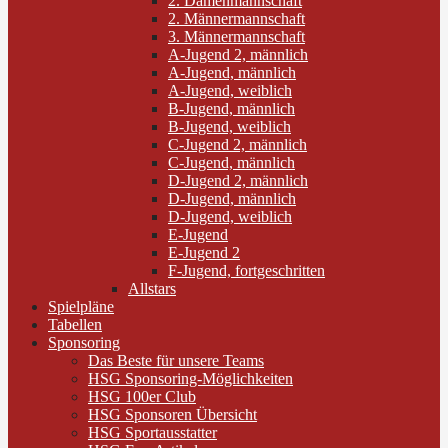
2. Damenmannschaft
2. Männermannschaft
3. Männermannschaft
A-Jugend 2, männlich
A-Jugend, männlich
A-Jugend, weiblich
B-Jugend, männlich
B-Jugend, weiblich
C-Jugend 2, männlich
C-Jugend, männlich
D-Jugend 2, männlich
D-Jugend, männlich
D-Jugend, weiblich
E-Jugend
E-Jugend 2
F-Jugend, fortgeschritten
Allstars
Spielpläne
Tabellen
Sponsoring
Das Beste für unsere Teams
HSG Sponsoring-Möglichkeiten
HSG 100er Club
HSG Sponsoren Übersicht
HSG Sportausstatter