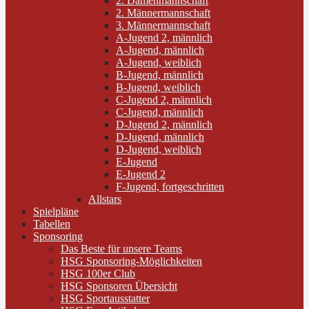
2. Damenmannschaft
2. Männermannschaft
3. Männermannschaft
A-Jugend 2, männlich
A-Jugend, männlich
A-Jugend, weiblich
B-Jugend, männlich
B-Jugend, weiblich
C-Jugend 2, männlich
C-Jugend, männlich
D-Jugend 2, männlich
D-Jugend, männlich
D-Jugend, weiblich
E-Jugend
E-Jugend 2
F-Jugend, fortgeschritten
Allstars
Spielpläne
Tabellen
Sponsoring
Das Beste für unsere Teams
HSG Sponsoring-Möglichkeiten
HSG 100er Club
HSG Sponsoren Übersicht
HSG Sportausstatter