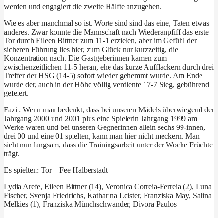
werden und engagiert die zweite Hälfte anzugehen.
Wie es aber manchmal so ist. Worte sind sind das eine, Taten etwas
anderes. Zwar konnte die Mannschaft nach Wiederanpfiff das erste
Tor durch Eileen Bittner zum 11-1 erzielen, aber im Gefühl der
sicheren Führung lies hier, zum Glück nur kurzzeitig, die
Konzentration nach. Die Gastgeberinnen kamen zum
zwischenzeitlichen 11-5 heran, ehe das kurze Aufflackern durch drei
Treffer der HSG (14-5) sofort wieder gehemmt wurde. Am Ende
wurde der, auch in der Höhe völlig verdiente 17-7 Sieg, gebührend
gefeiert.
Fazit: Wenn man bedenkt, dass bei unseren Mädels überwiegend der
Jahrgang 2000 und 2001 plus eine Spielerin Jahrgang 1999 am
Werke waren und bei unseren Gegnerinnen allein sechs 99-innen,
drei 00 und eine 01 spielten, kann man hier nicht meckern. Man
sieht nun langsam, dass die Trainingsarbeit unter der Woche Früchte
trägt.
Es spielten: Tor – Fee Halberstadt
Lydia Arefe, Eileen Bittner (14), Veronica Correia-Ferreia (2), Luna
Fischer, Svenja Friedrichs, Katharina Leister, Franziska May, Salina
Melkies (1), Franziska Münchschwander, Divora Paulos