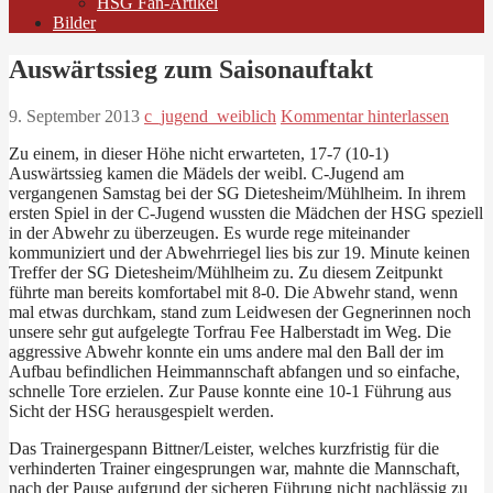
HSG Fan-Artikel
Bilder
Auswärtssieg zum Saisonauftakt
9. September 2013
c_jugend_weiblich
Kommentar hinterlassen
Zu einem, in dieser Höhe nicht erwarteten, 17-7 (10-1)
Auswärtssieg kamen die Mädels der weibl. C-Jugend am
vergangenen Samstag bei der SG Dietesheim/Mühlheim. In ihrem
ersten Spiel in der C-Jugend wussten die Mädchen der HSG speziell
in der Abwehr zu überzeugen. Es wurde rege miteinander
kommuniziert und der Abwehrriegel lies bis zur 19. Minute keinen
Treffer der SG Dietesheim/Mühlheim zu. Zu diesem Zeitpunkt
führte man bereits komfortabel mit 8-0. Die Abwehr stand, wenn
mal etwas durchkam, stand zum Leidwesen der Gegnerinnen noch
unsere sehr gut aufgelegte Torfrau Fee Halberstadt im Weg. Die
aggressive Abwehr konnte ein ums andere mal den Ball der im
Aufbau befindlichen Heimmannschaft abfangen und so einfache,
schnelle Tore erzielen. Zur Pause konnte eine 10-1 Führung aus
Sicht der HSG herausgespielt werden.
Das Trainergespann Bittner/Leister, welches kurzfristig für die
verhinderten Trainer eingesprungen war, mahnte die Mannschaft,
nach der Pause aufgrund der sicheren Führung nicht nachlässig zu