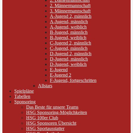
2. Damenmannschaft
2. Männermannschaft
3. Männermannschaft
A-Jugend 2, männlich
A-Jugend, männlich
A-Jugend, weiblich
B-Jugend, männlich
B-Jugend, weiblich
C-Jugend 2, männlich
C-Jugend, männlich
D-Jugend 2, männlich
D-Jugend, männlich
D-Jugend, weiblich
E-Jugend
E-Jugend 2
F-Jugend, fortgeschritten
Allstars
Spielpläne
Tabellen
Sponsoring
Das Beste für unsere Teams
HSG Sponsoring-Möglichkeiten
HSG 100er Club
HSG Sponsoren Übersicht
HSG Sportausstatter