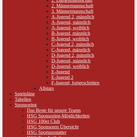
2. Damenmannschaft
2. Männermannschaft
3. Männermannschaft
A-Jugend 2, männlich
A-Jugend, männlich
A-Jugend, weiblich
B-Jugend, männlich
B-Jugend, weiblich
C-Jugend 2, männlich
C-Jugend, männlich
D-Jugend 2, männlich
D-Jugend, männlich
D-Jugend, weiblich
E-Jugend
E-Jugend 2
F-Jugend, fortgeschritten
Allstars
Spielpläne
Tabellen
Sponsoring
Das Beste für unsere Teams
HSG Sponsoring-Möglichkeiten
HSG 100er Club
HSG Sponsoren Übersicht
HSG Sportausstatter