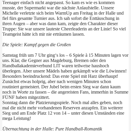
Teenager einfach nicht angepasst. So kam es wie es kommen
musste, der Supermarkt war die nächste Anlaufstelle. Unsere
Michelle verletzte sich beim WarmUp am Freitag in der Halle und
fiel fürs gesamte Turnier aus. Ich sah sofort die Enttäuschung in
ihren Augen – aber was dann kam, zeigte den Charakter dieser
Truppe: Sie war unsere lauteste Cheerleaderin an der Linie! So viel
Teamgeist hätte ich mir nie erträumen lassen.
Die Spiele: Kampf gegen die Großen
Samstag früh um 7 Uhr ging‘s los – 6 Spiele à 15 Minuten lagen vor
uns. Klar, die Gegner aus Magdeburg, Bremen oder den
Handballakademieverbund LIT waren teilweise haushoch
überlegen. Aber unsere Mädels haben gekämpft wie die Löwinnen!
Besonders beeindruckend: Das erste Spiel mit Harz überhaupt!
Zunächst etwas holprig, aber nach wenigen Minuten schon
routiniert gemeistert. Der Jubel beim ersten Sieg war dann kaum
noch in Worte zu fassen – die angereisten Fans, immerhin in Summe
FÜNF haben mitgezittert.
Sonntag dann die Platzierungsspiele. Noch mal alles geben, noch
mal die nicht mehr vorhandenen Reserven anzapfen. Ein weiterer
Sieg und am Ende Platz 12 von 14 – unter diesen Umständen eine
mega Leistung!
Übernachtung in der Halle: Pure Handball-Romantik