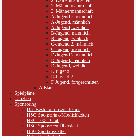
2. Damenmannschaft
2. Männermannschaft
3. Männermannschaft
A-Jugend 2, männlich
A-Jugend, männlich
A-Jugend, weiblich
B-Jugend, männlich
B-Jugend, weiblich
C-Jugend 2, männlich
C-Jugend, männlich
D-Jugend 2, männlich
D-Jugend, männlich
D-Jugend, weiblich
E-Jugend
E-Jugend 2
F-Jugend, fortgeschritten
Allstars
Spielpläne
Tabellen
Sponsoring
Das Beste für unsere Teams
HSG Sponsoring-Möglichkeiten
HSG 100er Club
HSG Sponsoren Übersicht
HSG Sportausstatter