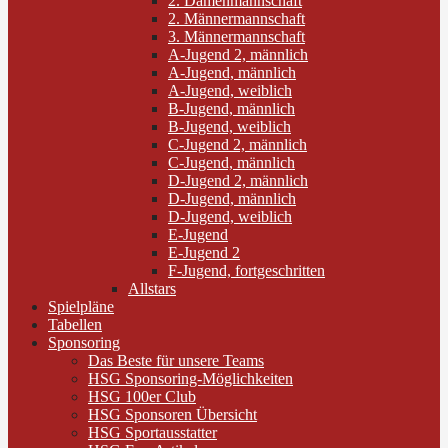
2. Damenmannschaft
2. Männermannschaft
3. Männermannschaft
A-Jugend 2, männlich
A-Jugend, männlich
A-Jugend, weiblich
B-Jugend, männlich
B-Jugend, weiblich
C-Jugend 2, männlich
C-Jugend, männlich
D-Jugend 2, männlich
D-Jugend, männlich
D-Jugend, weiblich
E-Jugend
E-Jugend 2
F-Jugend, fortgeschritten
Allstars
Spielpläne
Tabellen
Sponsoring
Das Beste für unsere Teams
HSG Sponsoring-Möglichkeiten
HSG 100er Club
HSG Sponsoren Übersicht
HSG Sportausstatter