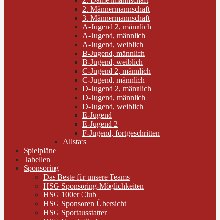
2. Damenmannschaft
2. Männermannschaft
3. Männermannschaft
A-Jugend 2, männlich
A-Jugend, männlich
A-Jugend, weiblich
B-Jugend, männlich
B-Jugend, weiblich
C-Jugend 2, männlich
C-Jugend, männlich
D-Jugend 2, männlich
D-Jugend, männlich
D-Jugend, weiblich
E-Jugend
E-Jugend 2
F-Jugend, fortgeschritten
Allstars
Spielpläne
Tabellen
Sponsoring
Das Beste für unsere Teams
HSG Sponsoring-Möglichkeiten
HSG 100er Club
HSG Sponsoren Übersicht
HSG Sportausstatter