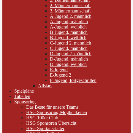
2. Damenmannschaft
2. Männermannschaft
3. Männermannschaft
A-Jugend 2, männlich
A-Jugend, männlich
A-Jugend, weiblich
B-Jugend, männlich
B-Jugend, weiblich
C-Jugend 2, männlich
C-Jugend, männlich
D-Jugend 2, männlich
D-Jugend, männlich
D-Jugend, weiblich
E-Jugend
E-Jugend 2
F-Jugend, fortgeschritten
Allstars
Spielpläne
Tabellen
Sponsoring
Das Beste für unsere Teams
HSG Sponsoring-Möglichkeiten
HSG 100er Club
HSG Sponsoren Übersicht
HSG Sportausstatter