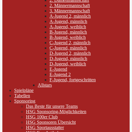
2. Damenmannschaft
2. Männermannschaft
3. Männermannschaft
A-Jugend 2, männlich
A-Jugend, männlich
A-Jugend, weiblich
B-Jugend, männlich
B-Jugend, weiblich
C-Jugend 2, männlich
C-Jugend, männlich
D-Jugend 2, männlich
D-Jugend, männlich
D-Jugend, weiblich
E-Jugend
E-Jugend 2
F-Jugend, fortgeschritten
Allstars
Spielpläne
Tabellen
Sponsoring
Das Beste für unsere Teams
HSG Sponsoring-Möglichkeiten
HSG 100er Club
HSG Sponsoren Übersicht
HSG Sportausstatter