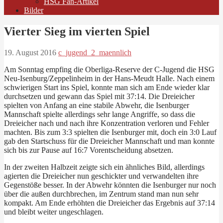
HSG Fan-Artikel
Bilder
Vierter Sieg im vierten Spiel
19. August 2016
c_jugend_2_maennlich
Am Sonntag empfing die Oberliga-Reserve der C-Jugend die HSG
Neu-Isenburg/Zeppelinheim in der Hans-Meudt Halle. Nach einem
schwierigen Start ins Spiel, konnte man sich am Ende wieder klar
durchsetzen und gewann das Spiel mit 37:14. Die Dreieicher
spielten von Anfang an eine stabile Abwehr, die Isenburger
Mannschaft spielte allerdings sehr lange Angriffe, so dass die
Dreieicher nach und nach ihre Konzentration verloren und Fehler
machten. Bis zum 3:3 spielten die Isenburger mit, doch ein 3:0 Lauf
gab den Startschuss für die Dreieicher Mannschaft und man konnte
sich bis zur Pause auf 16:7 Vorentscheidung absetzen.
In der zweiten Halbzeit zeigte sich ein ähnliches Bild, allerdings
agierten die Dreieicher nun geschickter und verwandelten ihre
Gegenstöße besser. In der Abwehr könnten die Isenburger nur noch
über die außen durchbrechen, im Zentrum stand man nun sehr
kompakt. Am Ende erhöhten die Dreieicher das Ergebnis auf 37:14
und bleibt weiter ungeschlagen.