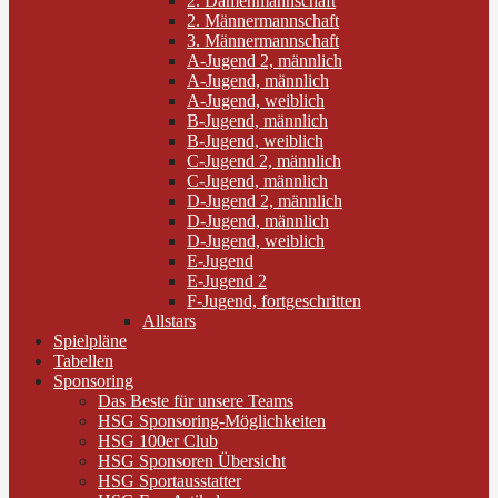
2. Damenmannschaft
2. Männermannschaft
3. Männermannschaft
A-Jugend 2, männlich
A-Jugend, männlich
A-Jugend, weiblich
B-Jugend, männlich
B-Jugend, weiblich
C-Jugend 2, männlich
C-Jugend, männlich
D-Jugend 2, männlich
D-Jugend, männlich
D-Jugend, weiblich
E-Jugend
E-Jugend 2
F-Jugend, fortgeschritten
Allstars
Spielpläne
Tabellen
Sponsoring
Das Beste für unsere Teams
HSG Sponsoring-Möglichkeiten
HSG 100er Club
HSG Sponsoren Übersicht
HSG Sportausstatter