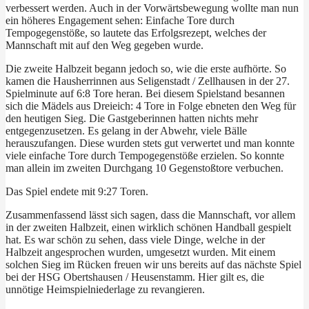
verbessert werden. Auch in der Vorwärtsbewegung wollte man nun
ein höheres Engagement sehen: Einfache Tore durch
Tempogegenstöße, so lautete das Erfolgsrezept, welches der
Mannschaft mit auf den Weg gegeben wurde.
Die zweite Halbzeit begann jedoch so, wie die erste aufhörte. So
kamen die Hausherrinnen aus Seligenstadt / Zellhausen in der 27.
Spielminute auf 6:8 Tore heran. Bei diesem Spielstand besannen
sich die Mädels aus Dreieich: 4 Tore in Folge ebneten den Weg für
den heutigen Sieg. Die Gastgeberinnen hatten nichts mehr
entgegenzusetzen. Es gelang in der Abwehr, viele Bälle
herauszufangen. Diese wurden stets gut verwertet und man konnte
viele einfache Tore durch Tempogegenstöße erzielen. So konnte
man allein im zweiten Durchgang 10 Gegenstoßtore verbuchen.
Das Spiel endete mit 9:27 Toren.
Zusammenfassend lässt sich sagen, dass die Mannschaft, vor allem
in der zweiten Halbzeit, einen wirklich schönen Handball gespielt
hat. Es war schön zu sehen, dass viele Dinge, welche in der
Halbzeit angesprochen wurden, umgesetzt wurden. Mit einem
solchen Sieg im Rücken freuen wir uns bereits auf das nächste Spiel
bei der HSG Obertshausen / Heusenstamm. Hier gilt es, die
unnötige Heimspielniederlage zu revangieren.