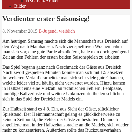
HSG Fan-Artikel
Bilder
Verdienter erster Saisonsieg!
8. November 2015
B-Jugend, weiblich
Am heutigen Samstag machte sich die Mannschaft aus Dreieich auf
den Weg nach Mainhausen. Nach vier spielfreien Wochen nahm
man sich vor, eine gute Partie abzuliefern, hatte man doch genügend
Zeit an den Fehlern der ersten beiden Saisonspielen zu arbeiten.
Das Spiel begann ganz nach Geschmack der Gäste aus Dreieich.
Nach zwölf gespielten Minuten konnte man sich mit 1:5 absetzen.
Im weiteren Verlauf erarbeitete man sich sehr viele gute Chancen,
welche leider viel zu häufig nicht verwertet wurden. Hinzu kamen
in Halbzeit eins eine Vielzahl an technischen Fehlern: Fehlpässe,
unnötige Ballverluste und weitere Unkonzentriertheiten schlichen
sich in das Spiel der Dreieicher Mädels ein.
Zur Halbzeit stand es 4:8. Ein, aus Sicht der Gäste, glücklicher
Spielstand. Der Heimmannschaft gelang es glücklicherweise zu
keinem Zeitpunkt, die Fehler der Gäste zu bestrafen. Dennoch
appellierte man in der Halbzeitansprache an die Mädels, sich wieder
mehr zu konzentrieren. Außerdem sollte das Rückzugsverhalten