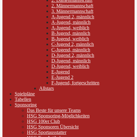
2. Damenmannschaft
2. Männermannschaft
3. Männermannschaft
A-Jugend 2, männlich
A-Jugend, männlich
A-Jugend, weiblich
B-Jugend, männlich
B-Jugend, weiblich
C-Jugend 2, männlich
C-Jugend, männlich
D-Jugend 2, männlich
D-Jugend, männlich
D-Jugend, weiblich
E-Jugend
E-Jugend 2
F-Jugend, fortgeschritten
Allstars
Spielpläne
Tabellen
Sponsoring
Das Beste für unsere Teams
HSG Sponsoring-Möglichkeiten
HSG 100er Club
HSG Sponsoren Übersicht
HSG Sportausstatter