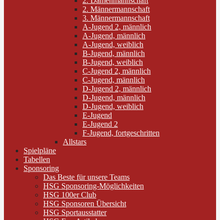
2. Damenmannschaft
2. Männermannschaft
3. Männermannschaft
A-Jugend 2, männlich
A-Jugend, männlich
A-Jugend, weiblich
B-Jugend, männlich
B-Jugend, weiblich
C-Jugend 2, männlich
C-Jugend, männlich
D-Jugend 2, männlich
D-Jugend, männlich
D-Jugend, weiblich
E-Jugend
E-Jugend 2
F-Jugend, fortgeschritten
Allstars
Spielpläne
Tabellen
Sponsoring
Das Beste für unsere Teams
HSG Sponsoring-Möglichkeiten
HSG 100er Club
HSG Sponsoren Übersicht
HSG Sportausstatter