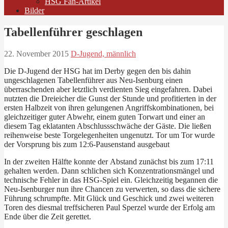
HSG Fan-Artikel
Bilder
Tabellenführer geschlagen
22. November 2015
D-Jugend, männlich
Die D-Jugend der HSG hat im Derby gegen den bis dahin
ungeschlagenen Tabellenführer aus Neu-Isenburg einen
überraschenden aber letztlich verdienten Sieg eingefahren. Dabei
nutzten die Dreieicher die Gunst der Stunde und profitierten in der
ersten Halbzeit von ihren gelungenen Angriffskombinationen, bei
gleichzeitiger guter Abwehr, einem guten Torwart und einer an
diesem Tag eklatanten Abschlussschwäche der Gäste. Die ließen
reihenweise beste Torgelegenheiten ungenutzt. Tor um Tor wurde
der Vorsprung bis zum 12:6-Pausenstand ausgebaut
In der zweiten Hälfte konnte der Abstand zunächst bis zum 17:11
gehalten werden. Dann schlichen sich Konzentrationsmängel und
technische Fehler in das HSG-Spiel ein. Gleichzeitig begannen die
Neu-Isenburger nun ihre Chancen zu verwerten, so dass die sichere
Führung schrumpfte. Mit Glück und Geschick und zwei weiteren
Toren des diesmal treffsicheren Paul Sperzel wurde der Erfolg am
Ende über die Zeit gerettet.