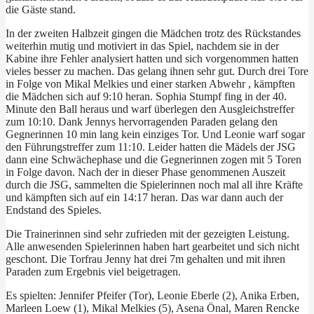
die Gäste stand.
In der zweiten Halbzeit gingen die Mädchen trotz des Rückstandes
weiterhin mutig und motiviert in das Spiel, nachdem sie in der
Kabine ihre Fehler analysiert hatten und sich vorgenommen hatten
vieles besser zu machen. Das gelang ihnen sehr gut. Durch drei Tore
in Folge von Mikal Melkies und einer starken Abwehr , kämpften
die Mädchen sich auf 9:10 heran. Sophia Stumpf fing in der 40.
Minute den Ball heraus und warf überlegen den Ausgleichstreffer
zum 10:10. Dank Jennys hervorragenden Paraden gelang den
Gegnerinnen 10 min lang kein einziges Tor. Und Leonie warf sogar
den Führungstreffer zum 11:10. Leider hatten die Mädels der JSG
dann eine Schwächephase und die Gegnerinnen zogen mit 5 Toren
in Folge davon. Nach der in dieser Phase genommenen Auszeit
durch die JSG, sammelten die Spielerinnen noch mal all ihre Kräfte
und kämpften sich auf ein 14:17 heran. Das war dann auch der
Endstand des Spieles.
Die Trainerinnen sind sehr zufrieden mit der gezeigten Leistung.
Alle anwesenden Spielerinnen haben hart gearbeitet und sich nicht
geschont. Die Torfrau Jenny hat drei 7m gehalten und mit ihren
Paraden zum Ergebnis viel beigetragen.
Es spielten: Jennifer Pfeifer (Tor), Leonie Eberle (2), Anika Erben,
Marleen Loew (1), Mikal Melkies (5), Asena Önal, Maren Rencke