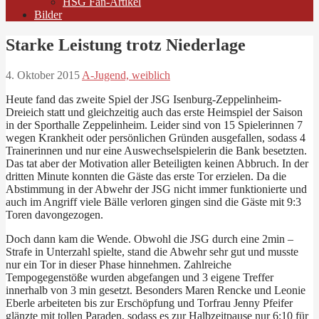
HSG Fan-Artikel
Bilder
Starke Leistung trotz Niederlage
4. Oktober 2015
A-Jugend, weiblich
Heute fand das zweite Spiel der JSG Isenburg-Zeppelinheim-
Dreieich statt und gleichzeitig auch das erste Heimspiel der Saison
in der Sporthalle Zeppelinheim. Leider sind von 15 Spielerinnen 7
wegen Krankheit oder persönlichen Gründen ausgefallen, sodass 4
Trainerinnen und nur eine Auswechselspielerin die Bank besetzten.
Das tat aber der Motivation aller Beteiligten keinen Abbruch. In der
dritten Minute konnten die Gäste das erste Tor erzielen. Da die
Abstimmung in der Abwehr der JSG nicht immer funktionierte und
auch im Angriff viele Bälle verloren gingen sind die Gäste mit 9:3
Toren davongezogen.
Doch dann kam die Wende. Obwohl die JSG durch eine 2min –
Strafe in Unterzahl spielte, stand die Abwehr sehr gut und musste
nur ein Tor in dieser Phase hinnehmen. Zahlreiche
Tempogegenstöße wurden abgefangen und 3 eigene Treffer
innerhalb von 3 min gesetzt. Besonders Maren Rencke und Leonie
Eberle arbeiteten bis zur Erschöpfung und Torfrau Jenny Pfeifer
glänzte mit tollen Paraden, sodass es zur Halbzeitpause nur 6:10 für