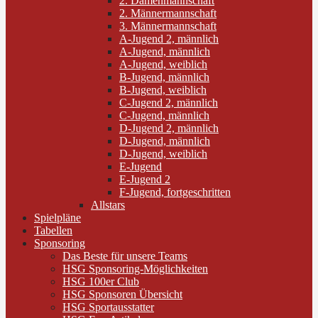
2. Damenmannschaft
2. Männermannschaft
3. Männermannschaft
A-Jugend 2, männlich
A-Jugend, männlich
A-Jugend, weiblich
B-Jugend, männlich
B-Jugend, weiblich
C-Jugend 2, männlich
C-Jugend, männlich
D-Jugend 2, männlich
D-Jugend, männlich
D-Jugend, weiblich
E-Jugend
E-Jugend 2
F-Jugend, fortgeschritten
Allstars
Spielpläne
Tabellen
Sponsoring
Das Beste für unsere Teams
HSG Sponsoring-Möglichkeiten
HSG 100er Club
HSG Sponsoren Übersicht
HSG Sportausstatter